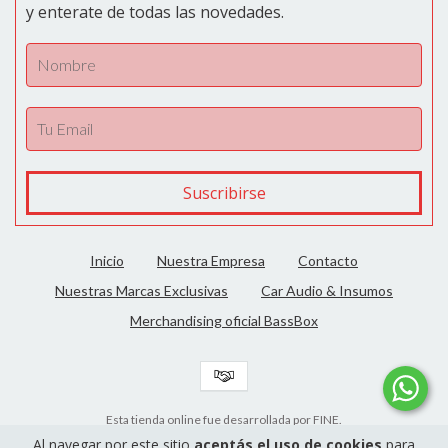
y enterate de todas las novedades.
Inicio
Nuestra Empresa
Contacto
Nuestras Marcas Exclusivas
Car Audio & Insumos
Merchandising oficial BassBox
Esta tienda online fue desarrollada por FINE.
Al navegar por este sitio
aceptás el uso de cookies
para
Copyright Bass Box Autoradio - 2026. Todos los derechos reservados.