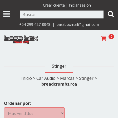
Crear cuenta
Iniciar sesión
+54 299 427-8048 |
bassboxmail@gmail.com
0
Stinger
Inicio
>
Car Audio
>
Marcas
>
Stinger
>
breadcrumbs.rca
Ordenar por: