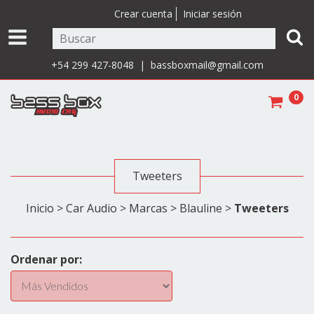
Crear cuenta
Iniciar sesión
+54 299 427-8048 |
bassboxmail@gmail.com
0
Tweeters
Inicio
>
Car Audio
>
Marcas
>
Blauline
>
Tweeters
Ordenar por: