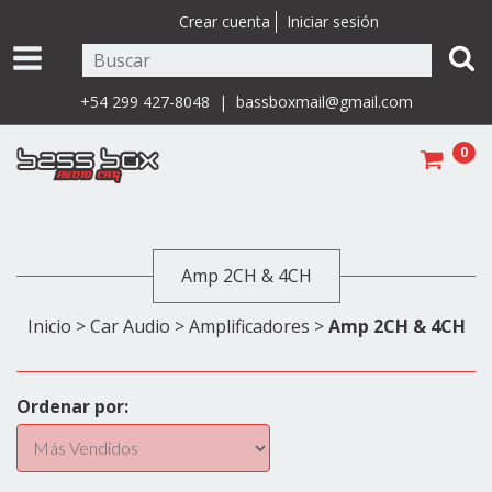
Crear cuenta
Iniciar sesión
+54 299 427-8048 |
bassboxmail@gmail.com
0
Amp 2CH & 4CH
Inicio
>
Car Audio
>
Amplificadores
>
Amp 2CH & 4CH
Ordenar por: