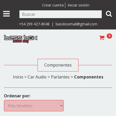
Crear cuenta
Iniciar sesión
+54 299 427-8048 |
bassboxmail@gmail.com
0
Componentes
Inicio
>
Car Audio
>
Parlantes
>
Componentes
Ordenar por: