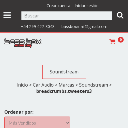
Crear cuenta
Iniciar sesión
+54 299 427-8048 |
bassboxmail@gmail.com
0
Soundstream
Inicio
>
Car Audio
>
Marcas
>
Soundstream
>
breadcrumbs.tweeters3
Ordenar por: