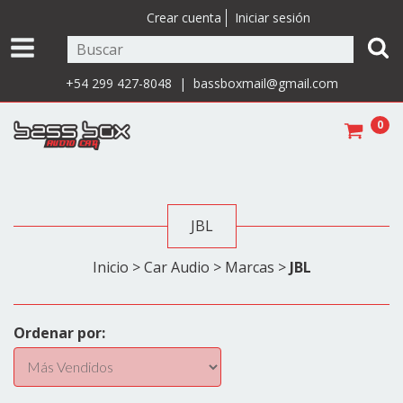
Crear cuenta
Iniciar sesión
+54 299 427-8048 |
bassboxmail@gmail.com
0
JBL
Inicio
>
Car Audio
>
Marcas
>
JBL
Ordenar por: