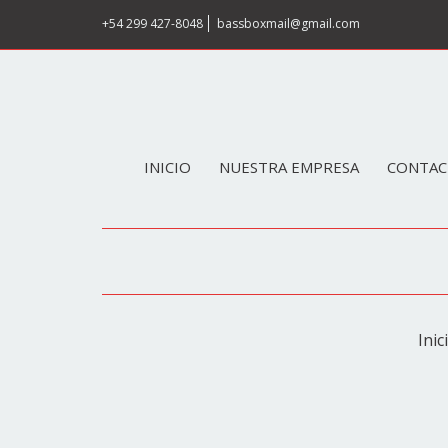
+54 299 427-8048
bassboxmail@gmail.com
INICIO
NUESTRA EMPRESA
CONTAC
Inic