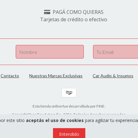
PAGÁ COMO QUIERAS
Tarjetas de crédito o efectivo
Contacto
Nuestras Marcas Exclusivas
Car Audio & Insumos
Esta tienda online fue desarrollada por FINE.
Copyright Bass Box Autoradio - 2026. Todos los derechos reservados.
por este sitio
aceptás el uso de cookies
para agilizar tu experienci
Defensa de las y los consumidores. Para reclamos
ingrese aquí
Entendido