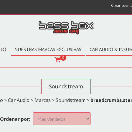
Crear cuent
TO
NUESTRAS MARCAS EXCLUSIVAS
CAR AUDIO & INSU
0
Soundstream
io
>
Car Audio
>
Marcas
>
Soundstream
>
breadcrumbs.ste
Ordenar por: