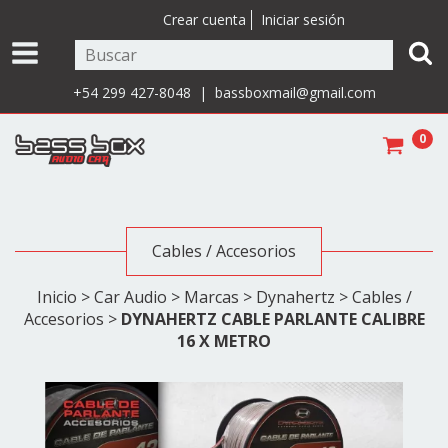
Crear cuenta
Iniciar sesión
+54 299 427-8048 |
bassboxmail@gmail.com
0
Cables / Accesorios
Inicio
>
Car Audio
>
Marcas
>
Dynahertz
>
Cables /
Accesorios
>
DYNAHERTZ CABLE PARLANTE CALIBRE
16 X METRO