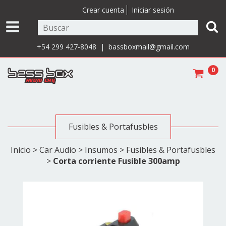
Crear cuenta
Iniciar sesión
+54 299 427-8048 |
bassboxmail@gmail.com
0
Fusibles & Portafusbles
Inicio
>
Car Audio
>
Insumos
>
Fusibles & Portafusbles
>
Corta corriente Fusible 300amp